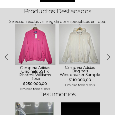
Productos Destacados
Selección exclusiva, elegida por especialistas en ropa.
Campera Adidas
Ca
Campera Adidas
Originals
Or
Originals SST x
Windbreaker Sample
Pharrell Williams
Rosa
$110.000,00
$250.000,00
Envíos a todo el país
Env
Envíos a todo el país
Testimonios