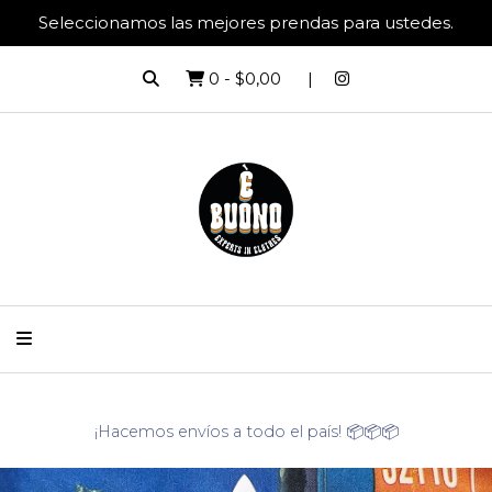
Seleccionamos las mejores prendas para ustedes.
0
-
$0,00
¡Hacemos envíos a todo el país! 📦📦📦