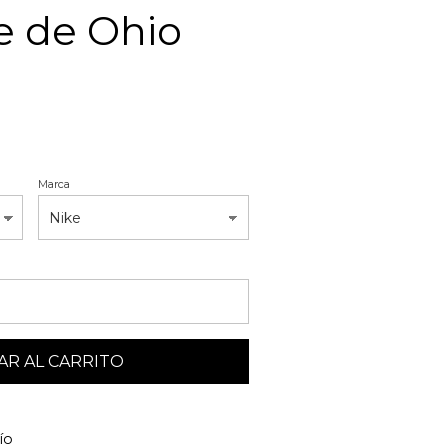
e de Ohio
Marca
R AL CARRITO
ío