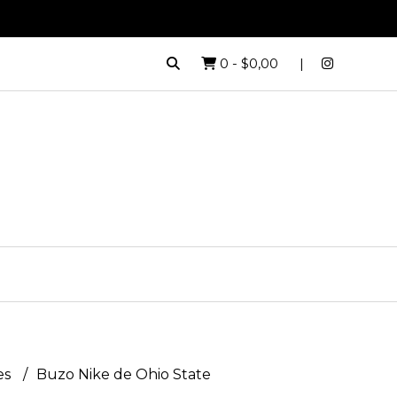
0
-
$0,00
es
Buzo Nike de Ohio State