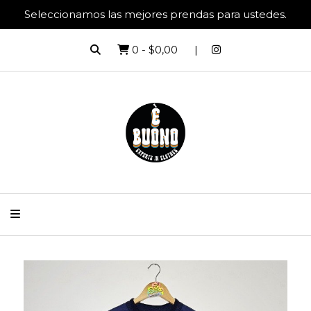
Seleccionamos las mejores prendas para ustedes.
0
-
$0,00