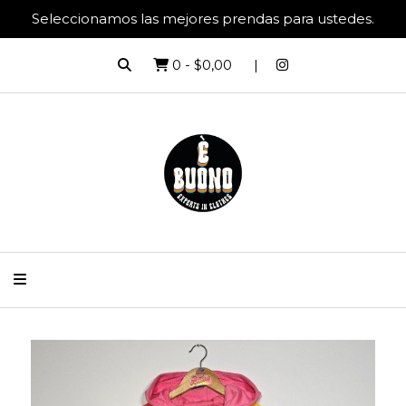
Seleccionamos las mejores prendas para ustedes.
0
-
$0,00