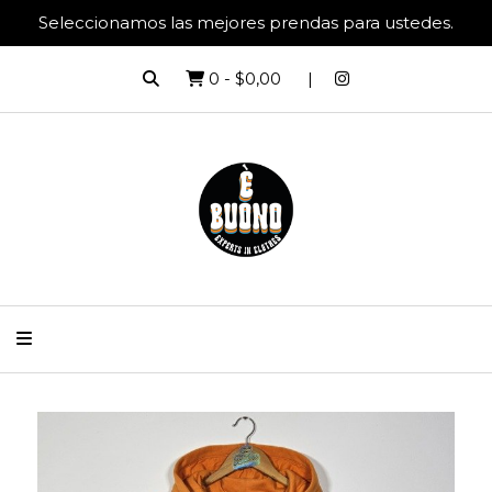
Seleccionamos las mejores prendas para ustedes.
0
-
$0,00