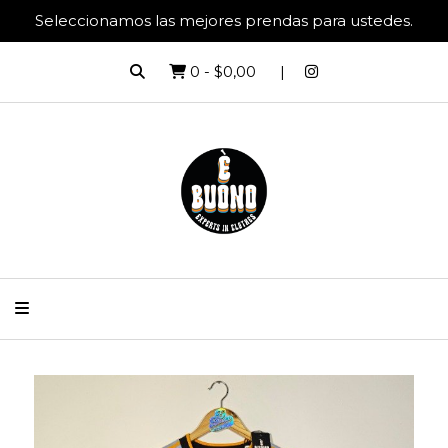
Seleccionamos las mejores prendas para ustedes.
0
-
$0,00