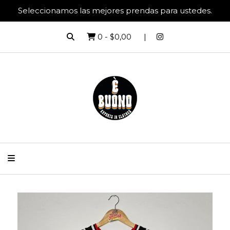
Seleccionamos las mejores prendas para ustedes.
0
-
$0,00