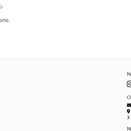
🏷
ono.
N
C
N