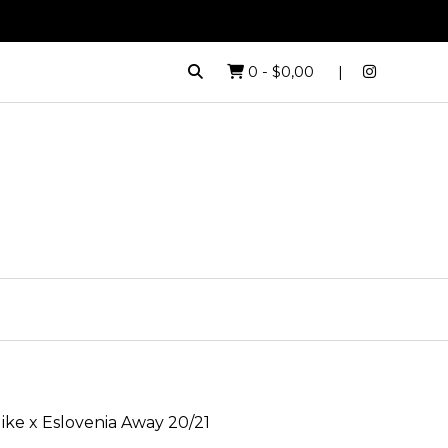
0
-
$0,00
ike x Eslovenia Away 20/21