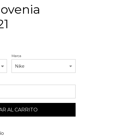
lovenia
21
Marca
R AL CARRITO
ío