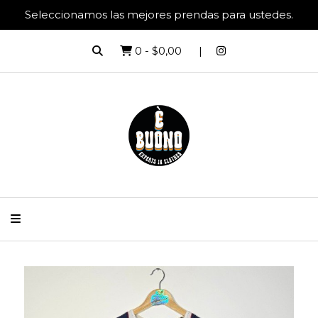
Seleccionamos las mejores prendas para ustedes.
0
-
$0,00