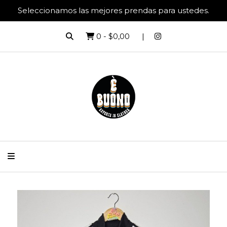
Seleccionamos las mejores prendas para ustedes.
0
-
$0,00