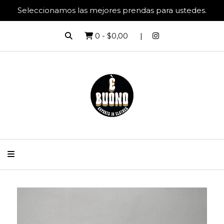
Seleccionamos las mejores prendas para ustedes.
0
-
$0,00