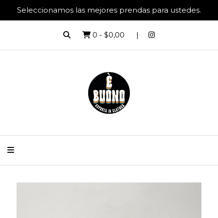
Seleccionamos las mejores prendas para ustedes.
0
-
$0,00