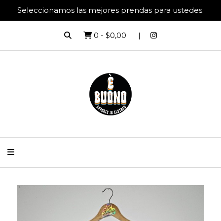
Seleccionamos las mejores prendas para ustedes.
0
-
$0,00