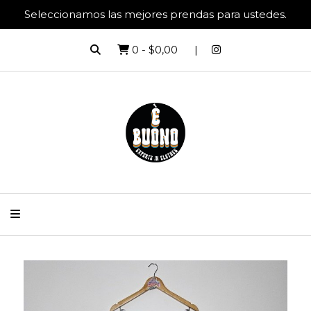
Seleccionamos las mejores prendas para ustedes.
0
-
$0,00