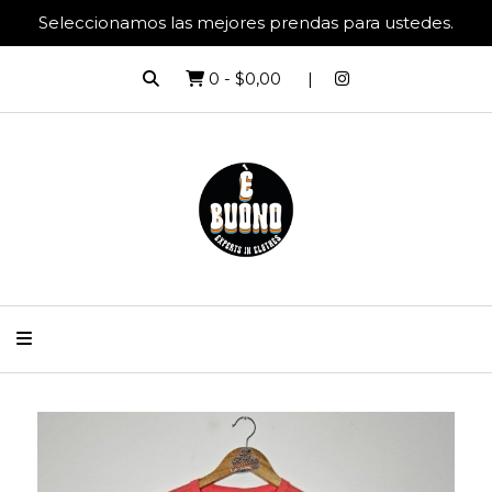
Seleccionamos las mejores prendas para ustedes.
0
-
$0,00